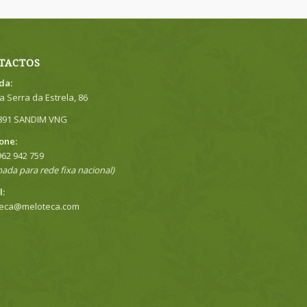
TACTOS
da:
a Serra da Estrela, 86
891 SANDIM VNG
one:
962 942 759
ada para rede fixa nacional)
l:
teca@meloteca.com