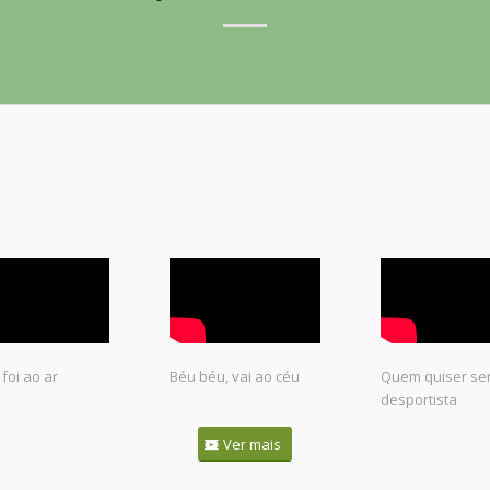
foi ao ar
Béu béu, vai ao céu
Quem quiser se
desportista
Ver mais