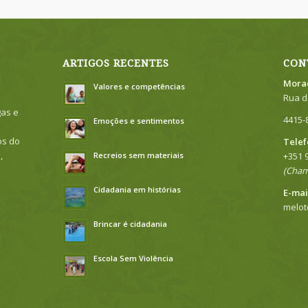
ARTIGOS RECENTES
CON
Mora
Valores e competências
Rua d
gas e
4415-
Emoções e sentimentos
os do
Telef
,
Recreios sem materiais
+351 
(Cham
Cidadania em histórias
E-mai
melo
Brincar é cidadania
Escola Sem Violência