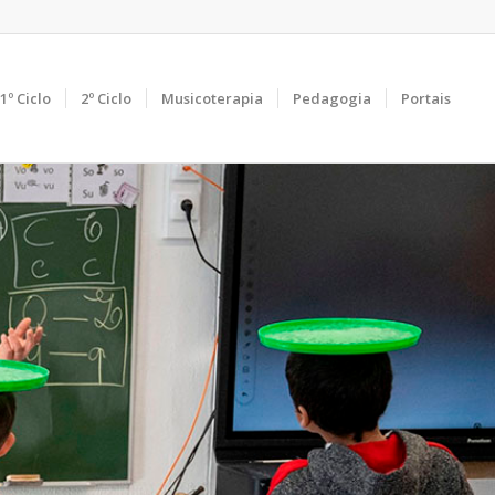
1º Ciclo
2º Ciclo
Musicoterapia
Pedagogia
Portais