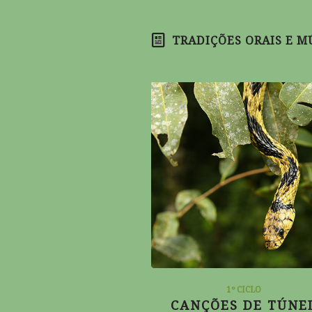
TRADIÇÕES ORAIS E M
1º CICLO
1º CICLO
CANÇÕES DA PRIMAV
CANÇÕES DE TÚNE