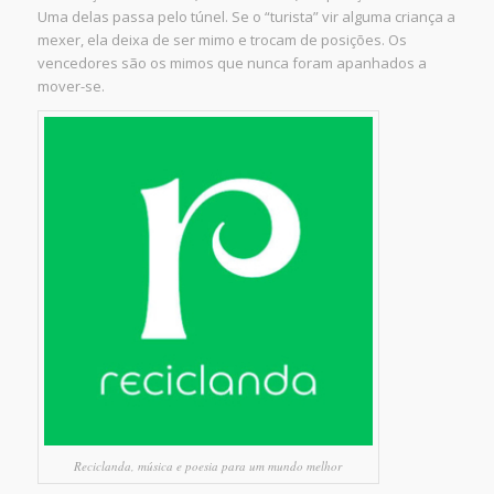
Uma delas passa pelo túnel. Se o “turista” vir alguma criança a
mexer, ela deixa de ser mimo e trocam de posições. Os
vencedores são os mimos que nunca foram apanhados a
mover-se.
Reciclanda, música e poesia para um mundo melhor