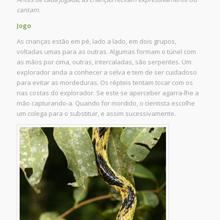
cantam.
Jogo
As crianças estão em pé, lado a lado, em dois grupos,
voltadas umas para as outras. Algumas formam o túnel com
as mãos por cima, outras, intercaladas, são serpentes. Um
explorador anda a conhecer a selva e tem de ser cuidadoso
para evitar as mordeduras. Os répteis tentam tocar com os
nas costas do explorador. Se este se aperceber agarra-lhe a
mão capturando-a. Quando for mordido, o cientista escolhe
um colega para o substituir, e assim sucessivamente.