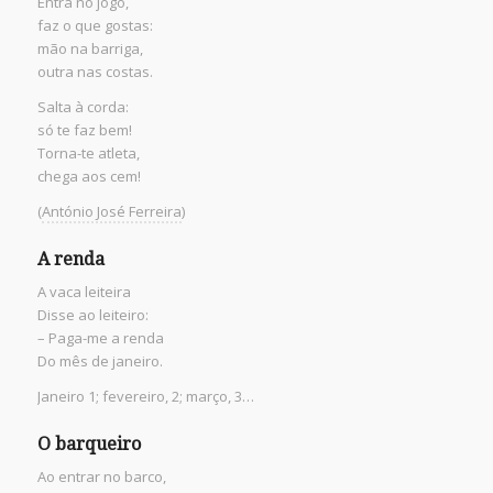
Entra no jogo,
faz o que gostas:
mão na barriga,
outra nas costas.
Salta à corda:
só te faz bem!
Torna-te atleta,
chega aos cem!
(
António José Ferreira
)
A renda
A vaca leiteira
Disse ao leiteiro:
– Paga-me a renda
Do mês de janeiro.
Janeiro 1; fevereiro, 2; março, 3…
O barqueiro
Ao entrar no barco,