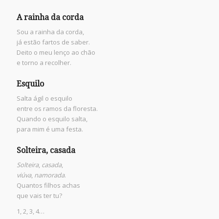
A rainha da corda
Sou a rainha da corda,
já estão fartos de saber.
Deito o meu lenço ao chão
e torno a recolher.
Esquilo
Salta ágil o esquilo
entre os ramos da floresta.
Quando o esquilo salta,
para mim é uma festa.
Solteira, casada
Solteira
,
casada
,
viúva
,
namorada
.
Quantos filhos achas
que vais ter tu?
1, 2, 3, 4…