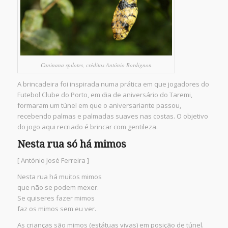
Caninana spilotes, créditos António Bordignon
A brincadeira foi inspirada numa prática em que jogadores do
Futebol Clube do Porto, em dia de aniversário do Taremi,
formaram um túnel em que o aniversariante passou,
recebendo palmas e palmadas suaves nas costas. O objetivo
do jogo aqui recriado é brincar com gentileza.
Nesta rua só há mimos
[ António José Ferreira ]
Nesta rua há muitos mimos
que não se podem mexer.
Se quiseres fazer mimos
faz os mimos sem eu ver.
As crianças são mimos (estátuas vivas) em posição de túnel.