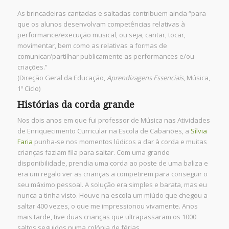
As brincadeiras cantadas e saltadas contribuem ainda “para
que os alunos desenvolvam competências relativas à
performance/execução musical, ou seja, cantar, tocar,
movimentar, bem como as relativas a formas de
comunicar/partilhar publicamente as performances e/ou
criações.”
(Direção Geral da Educação,
Aprendizagens Essenciais
, Música,
1º Ciclo)
Histórias da corda grande
Nos dois anos em que fui professor de Música nas Atividades
de Enriquecimento Curricular na Escola de Cabanões, a
Sílvia
Faria
punha-se nos momentos lúdicos a dar à corda e muitas
crianças faziam fila para saltar. Com uma grande
disponibilidade, prendia uma corda ao poste de uma baliza e
era um regalo ver as crianças a competirem para conseguir o
seu máximo pessoal. A solução era simples e barata, mas eu
nunca a tinha visto. Houve na escola um miúdo que chegou a
saltar 400 vezes, o que me impressionou vivamente. Anos
mais tarde, tive duas crianças que ultrapassaram os 1000
saltos seguidos numa colónia de férias.