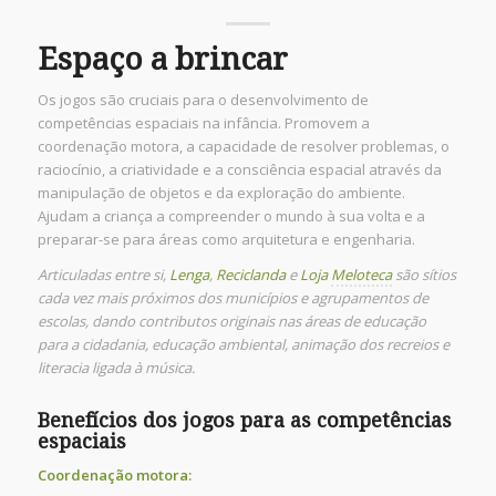
Espaço a brincar
Os jogos são cruciais para o desenvolvimento de
competências espaciais na infância. Promovem a
coordenação motora, a capacidade de resolver problemas, o
raciocínio, a criatividade e a consciência espacial através da
manipulação de objetos e da exploração do ambiente.
Ajudam a criança a compreender o mundo à sua volta e a
preparar-se para áreas como arquitetura e engenharia.
Articuladas entre si,
Lenga
,
Reciclanda
e
Loja
Meloteca
são sítios
cada vez mais próximos dos municípios e agrupamentos de
escolas, dando contributos originais nas áreas de educação
para a cidadania, educação ambiental, animação dos recreios e
literacia ligada à música.
Benefícios dos jogos para as competências
espaciais
Coordenação motora: