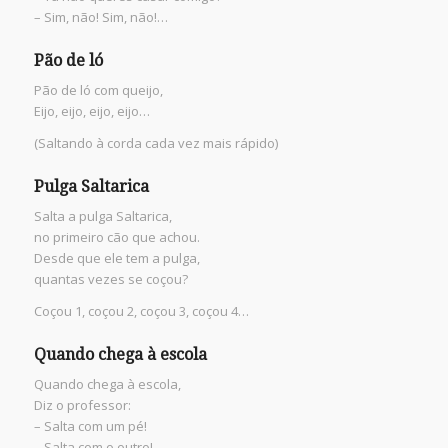
– Sim, não! Sim, não!…
Pão de ló
Pão de ló com queijo,
Eijo, eijo, eijo, eijo…
(Saltando à corda cada vez mais rápido)
Pulga Saltarica
Salta a pulga Saltarica,
no primeiro cão que achou.
Desde que ele tem a pulga,
quantas vezes se coçou?
Coçou 1, coçou 2, coçou 3, coçou 4…
Quando chega à escola
Quando chega à escola,
Diz o professor:
– Salta com um pé!
– Salta com o outro!