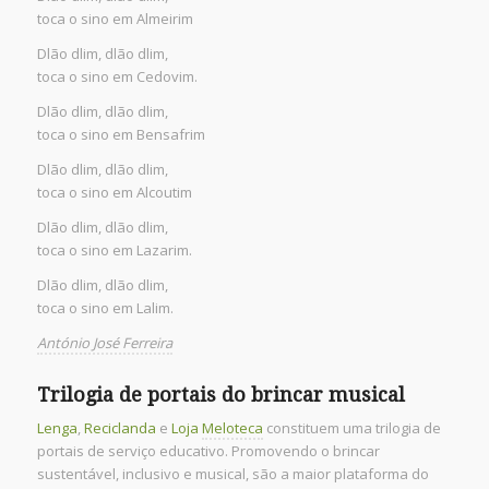
toca o sino em Almeirim
Dlão dlim, dlão dlim,
toca o sino em Cedovim.
Dlão dlim, dlão dlim,
toca o sino em Bensafrim
Dlão dlim, dlão dlim,
toca o sino em Alcoutim
Dlão dlim, dlão dlim,
toca o sino em Lazarim.
Dlão dlim, dlão dlim,
toca o sino em Lalim.
António José Ferreira
Trilogia de portais do brincar musical
Lenga
,
Reciclanda
e
Loja
Meloteca
constituem uma trilogia de
portais de serviço educativo. Promovendo o brincar
sustentável, inclusivo e musical, são a maior plataforma do