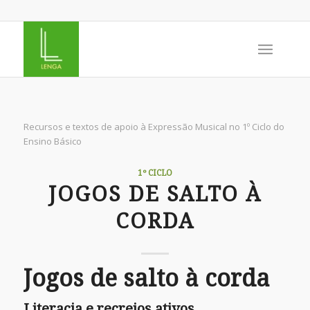
Recursos e textos de apoio à Expressão Musical no 1º Ciclo do
Ensino Básico
1º CICLO
JOGOS DE SALTO À
CORDA
Jogos de salto à corda
Literacia e recreios ativos