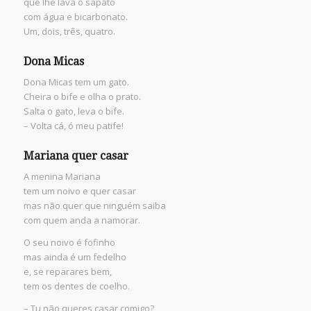
que lhe lava o sapato
com água e bicarbonato.
Um, dois, três, quatro.
Dona Micas
Dona Micas tem um gato.
Cheira o bife e olha o prato.
Salta o gato, leva o bife.
– Volta cá, ó meu patife!
Mariana quer casar
A menina Mariana
tem um noivo e quer casar
mas não quer que ninguém saiba
com quem anda a namorar.
O seu noivo é fofinho
mas ainda é um fedelho
e, se reparares bem,
tem os dentes de coelho.
– Tu não queres casar comigo?