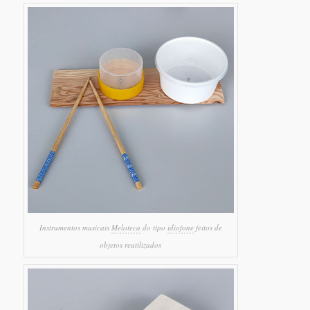
Instrumentos musicais
Meloteca
do tipo
idiofone
feitos de
objetos reutilizados