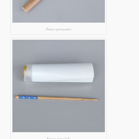
Frasco percussivo
Frasco percutido