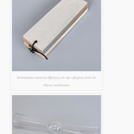
Instrumentos musicais
Meloteca
do tipo
idiofone
feitos de
objetos reutilizados