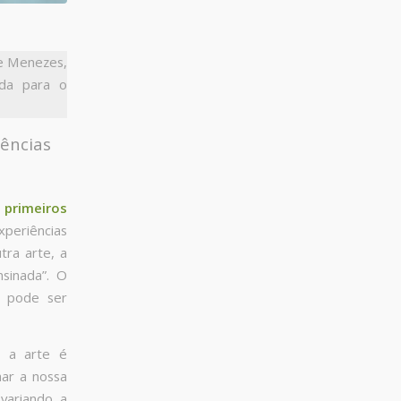
de Menezes,
ada para o
iências
 primeiros
xperiências
tra arte, a
nsinada”. O
a pode ser
 a arte é
nar a nossa
 variando a