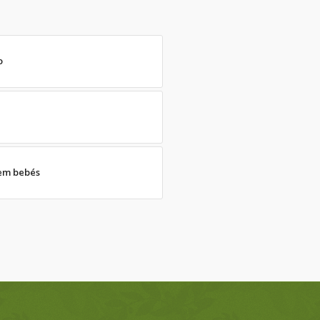
o
 em bebés