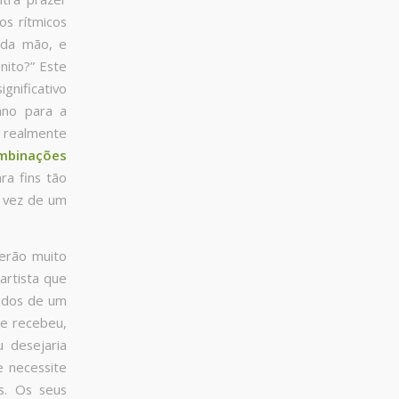
os rítmicos
ada mão, e
nito?” Este
gnificativo
ano para a
a realmente
ombinações
ra fins tão
 vez de um
erão muito
artista que
dados de um
ue recebeu,
u desejaria
e necessite
s. Os seus