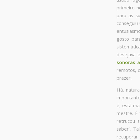
primeiro n
para as s
conseguiu 
entusiasmo
gosto par
sistemátic
desejava 
sonoras a
remotos, 
prazer.
Há, natur
importante
é, está ma
mestre. É 
retrucou s
saber”. Ta
recuperar