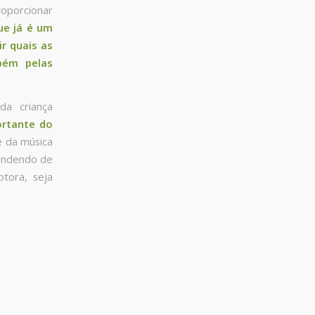
oporcionar
ue já é um
r quais as
bém pelas
da criança
ortante do
e da música
pendendo de
tora, seja