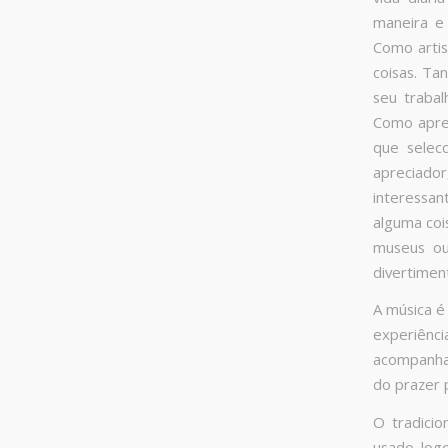
maneira e
Como artis
coisas. Ta
seu trabal
Como aprec
que selecc
apreciado
interessan
alguma coi
museus ou
divertiment
A música é
experiênc
acompanhad
do prazer 
O tradicio
usado logo