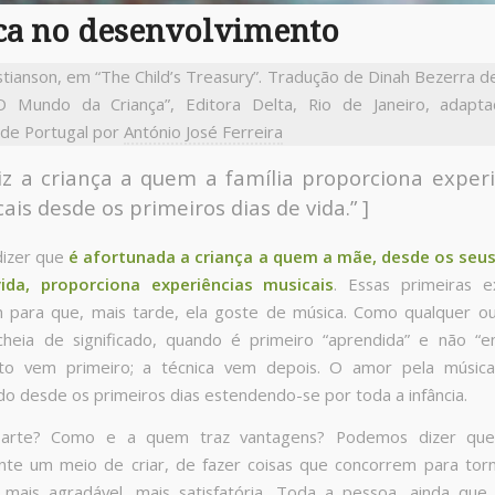
ca no desenvolvimento
stianson, em “The Child’s Treasury”. Tradução de Dinah Bezerra 
O Mundo da Criança”, Editora Delta, Rio de Janeiro, adapt
de Portugal por
António José Ferreira
liz a criança a quem a família proporciona exper
ais desde os primeiros dias de vida.” ]
izer que
é afortunada a criança a quem a mãe, desde os seus
ida, proporciona experiências musicais
. Essas primeiras e
 para que, mais tarde, ela goste de música. Como qualquer ou
heia de significado, quando é primeiro “aprendida” e não “e
nto vem primeiro; a técnica vem depois. O amor pela músic
do desde os primeiros dias estendendo-se por toda a infância.
arte? Como e a quem traz vantagens? Podemos dizer que
te um meio de criar, de fazer coisas que concorrem para tor
a mais agradável, mais satisfatória. Toda a pessoa, ainda que