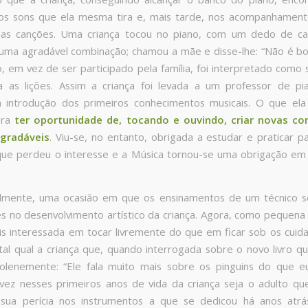
os sons que ela mesma tira e, mais tarde, nos acompanhament
uas canções. Uma criança tocou no piano, com um dedo de c
uma agradável combinação; chamou a mãe e disse-lhe: “Não é bo
, em vez de ser participado pela família, foi interpretado como si
a as lições. Assim a criança foi levada a um professor de pi
a introdução dos primeiros conhecimentos musicais. O que el
era
ter oportunidade de, tocando e ouvindo, criar novas c
gradáveis
. Viu-se, no entanto, obrigada a estudar e praticar pa
que perdeu o interesse e a Música tornou-se uma obrigação em
almente, uma ocasião em que os ensinamentos de um técnico s
s no desenvolvimento artístico da criança. Agora, como pequena 
is interessada em tocar livremente do que em ficar sob os cui
tal qual a criança que, quando interrogada sobre o novo livro q
olenemente: “Ele fala muito mais sobre os pinguins do que e
lvez nesses primeiros anos de vida da criança seja o adulto qu
 sua perícia nos instrumentos a que se dedicou há anos atrá