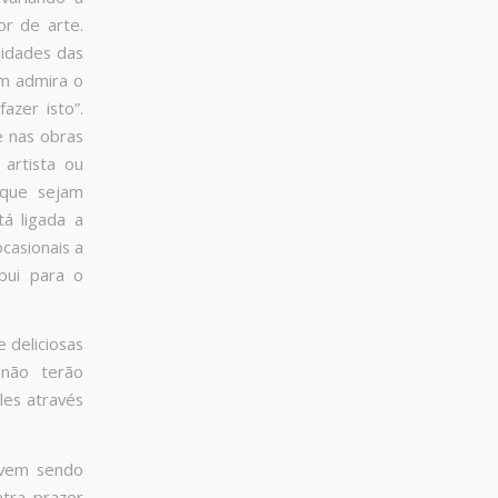
r de arte.
lidades das
ém admira o
azer isto”.
e nas obras
 artista ou
 que sejam
tá ligada a
casionais a
bui para o
 deliciosas
 não terão
les através
a vem sendo
ntra prazer