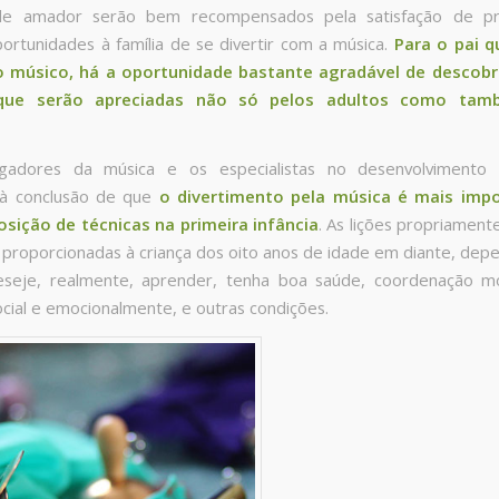
de amador serão bem recompensados pela satisfação de pr
ortunidades à família de se divertir com a música.
Para o pai q
o músico, há a oportunidade bastante agradável de descobri
que serão apreciadas não só pelos adultos como tam
igadores da música e os especialistas no desenvolvimento 
à conclusão de que
o divertimento pela música é mais imp
osição de técnicas na primeira infância
. As lições propriament
proporcionadas à criança dos oito anos de idade em diante, de
eseje, realmente, aprender, tenha boa saúde, coordenação mo
ocial e emocionalmente, e outras condições.