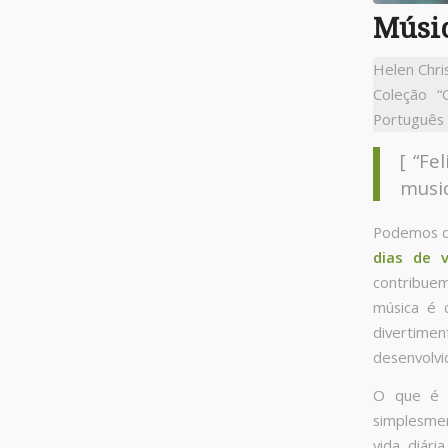
Músi
Helen Chri
Coleção “
Português 
[ “Fe
music
Podemos d
dias de v
contribuem
música é c
divertime
desenvolvi
O que é 
simplesmen
vida diári