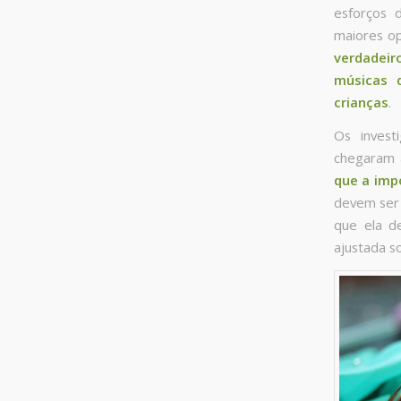
esforços 
maiores op
verdadeir
músicas 
crianças
.
Os invest
chegaram 
que a imp
devem ser 
que ela d
ajustada s