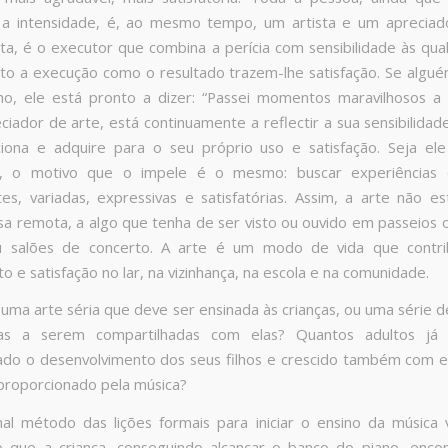
 a intensidade, é, ao mesmo tempo, um artista e um apreciado
ta, é o executor que combina a perícia com sensibilidade às qua
nto a execução como o resultado trazem-lhe satisfação. Se algu
ho, ele está pronto a dizer: “Passei momentos maravilhosos a f
iador de arte, está continuamente a reflectir a sua sensibilidad
iona e adquire para o seu próprio uso e satisfação. Seja ele
r, o motivo que o impele é o mesmo: buscar experiências
tes, variadas, expressivas e satisfatórias. Assim, a arte não es
sa remota, a algo que tenha de ser visto ou ouvido em passeios o
 salões de concerto. A arte é um modo de vida que contri
o e satisfação no lar, na vizinhança, na escola e na comunidade.
 uma arte séria que deve ser ensinada às crianças, ou uma série de
ias a serem compartilhadas com elas? Quantos adultos já
o o desenvolvimento dos seus filhos e crescido também com e
proporcionado pela música?
nal método das lições formais para iniciar o ensino da músic
 que a criança, conseguindo alcançar o banco do piano, enco