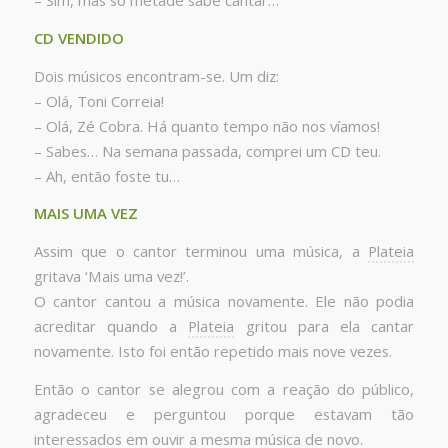
– Sim, mas só metade sabe cantar…
CD VENDIDO
Dois músicos encontram-se. Um diz:
– Olá, Toni Correia!
– Olá, Zé Cobra. Há quanto tempo não nos víamos!
– Sabes… Na semana passada, comprei um CD teu.
– Ah, então foste tu…
MAIS UMA VEZ
Assim que o cantor terminou uma música, a
Plateia
gritava ‘Mais uma vez!’.
O cantor cantou a música novamente. Ele não podia
acreditar quando a
Plateia
gritou para ela cantar
novamente. Isto foi então repetido mais nove vezes.
Então o cantor se alegrou com a reação do público,
agradeceu e perguntou porque estavam tão
interessados ​​em ouvir a mesma música de novo.