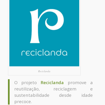
Reciclanda
O projeto
Reciclanda
promove a
reutilização, reciclagem e
sustentabilidade desde idade
precoce.