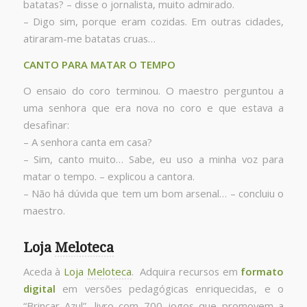
batatas? – disse o jornalista, muito admirado.
– Digo sim, porque eram cozidas. Em outras cidades,
atiraram-me batatas cruas…
CANTO PARA MATAR O TEMPO
O ensaio do coro terminou. O maestro perguntou a
uma senhora que era nova no coro e que estava a
desafinar:
– A senhora canta em casa?
– Sim, canto muito… Sabe, eu uso a minha voz para
matar o tempo. – explicou a cantora.
– Não há dúvida que tem um bom arsenal… – concluiu o
maestro.
Loja
Meloteca
Aceda à
Loja
Meloteca
. Adquira recursos em
formato
digital
em versões pedagógicas enriquecidas, e o
“Brincar Azul”, livro com 700 jogos que promovem a